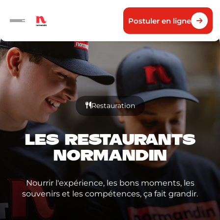
Postuler en ligne
Secteurs d’emploi
Restauration
Restauration
Hôtellerie
LES RESTAURANTS
Construction et entretien
NORMANDIN
Centre de distribution
Nourrir l'expérience, les bons moments, les
souvenirs et les compétences, ça fait grandir.
Cuisine centrale
Administration et TI