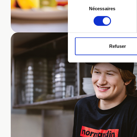
Sélection
Nécessaires
du
consentement
Refuser