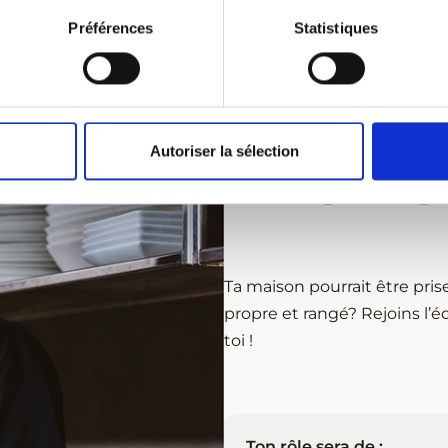
Consultez les postes dispo
Préférences
Statistiques
Candidature spontanée
Autoriser la sélection
PLONG
Ta maison pourrait être pri
propre et rangé? Rejoins l’
toi !
Ton rôle sera de :